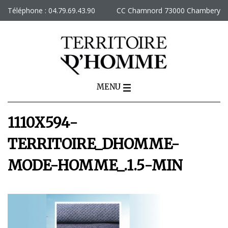
Skip
Téléphone : 04.79.69.43.90
CC Chamnord 73000 Chambery
to
content
MENU
1110X594-
TERRITOIRE_DHOMME-
MODE-HOMME_.1.5-MIN