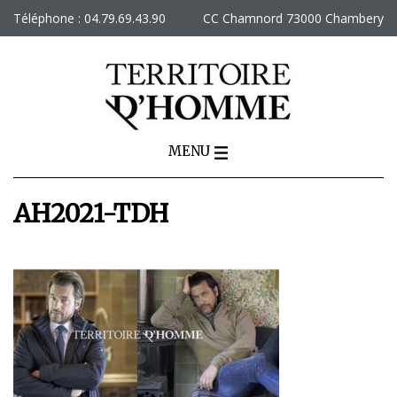
Skip
Téléphone : 04.79.69.43.90
CC Chamnord 73000 Chambery
to
content
MENU
AH2021-TDH