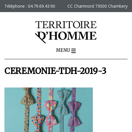
Skip
Téléphone : 04.79.69.43.90
CC Chamnord 73000 Chambery
to
content
MENU
CEREMONIE-TDH-2019-3