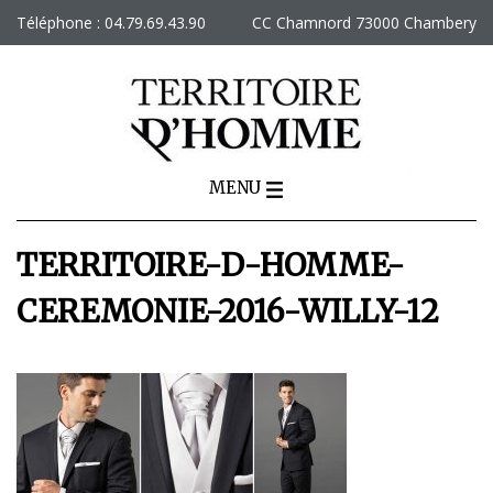
Skip
Téléphone : 04.79.69.43.90
CC Chamnord 73000 Chambery
to
content
MENU
TERRITOIRE-D-HOMME-
CEREMONIE-2016-WILLY-12