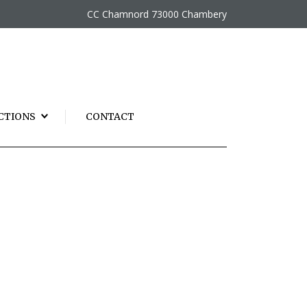
CC Chamnord 73000 Chambery
CTIONS
CONTACT