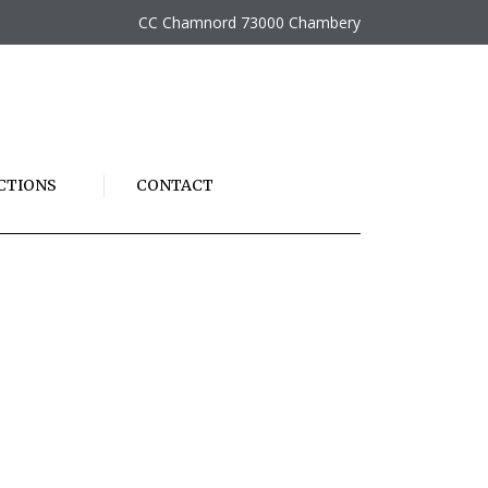
CC Chamnord 73000 Chambery
CTIONS
CONTACT