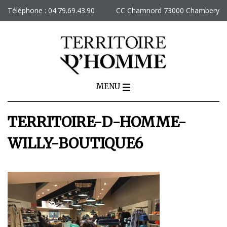
Skip
Téléphone : 04.79.69.43.90
CC Chamnord 73000 Chambery
to
content
MENU
TERRITOIRE-D-HOMME-
WILLY-BOUTIQUE6